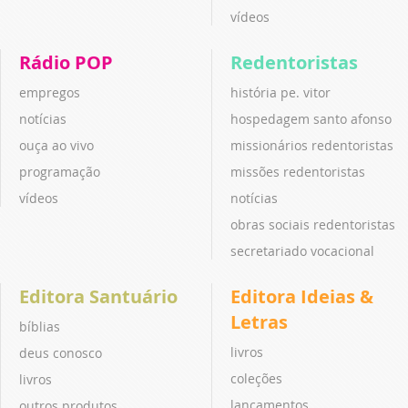
vídeos
Rádio POP
Redentoristas
empregos
história pe. vitor
notícias
hospedagem santo afonso
ouça ao vivo
missionários redentoristas
programação
missões redentoristas
vídeos
notícias
obras sociais redentoristas
secretariado vocacional
Editora Santuário
Editora Ideias &
Letras
bíblias
livros
deus conosco
coleções
livros
lançamentos
outros produtos