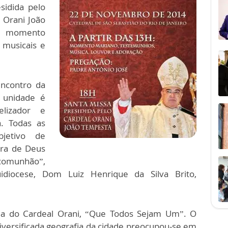
sidida pelo
l Orani João
, momento
 musicais e
ncontro da
 unidade é
elizador e
a. Todas as
jetivo de
avra de Deus
 comunhão”,
idiocese, Dom Luiz Henrique da Silva Brito,
ema do Cardeal Orani, “Que Todos Sejam Um”. O
iversificada geografia da cidade preocupou-se em