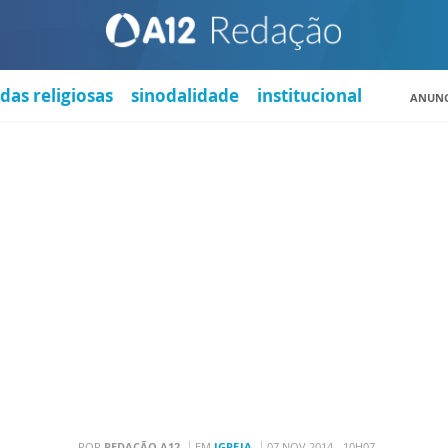
das religiosas
sinodalidade
institucional
ANUNC
POR
REDAÇÃO A12
EM
IGREJA
07 NOV 2014 - 10H07