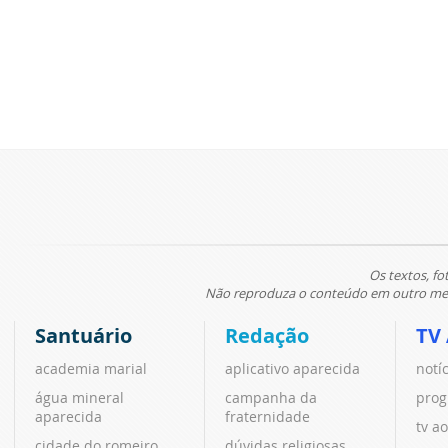
Os textos, fo
Não reproduza o conteúdo em outro meio
Santuário
Redação
TV
academia marial
aplicativo aparecida
notí
água mineral
campanha da
prog
aparecida
fraternidade
tv ao
cidade do romeiro
dúvidas religiosas