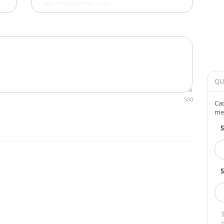
QU
500
Cad
me
S