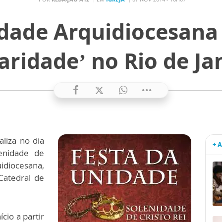
dade Arquidiocesana
aridade’ no Rio de Ja
aliza no dia
+ 
enidade de
idiocesana,
Catedral de
cio a partir