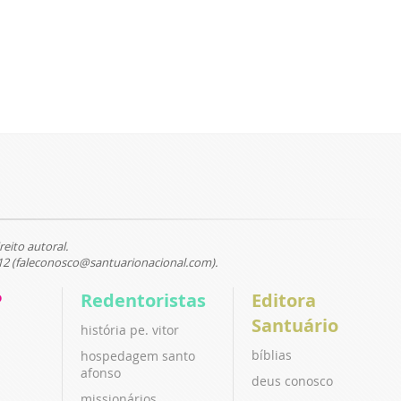
reito autoral.
12 (faleconosco@santuarionacional.com).
P
Redentoristas
Editora
Santuário
história pe. vitor
bíblias
hospedagem santo
afonso
deus conosco
missionários