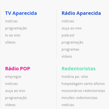
TV Aparecida
Rádio Aparecida
notícias
notícias
programação
ouça ao vivo
tv ao vivo
podcast
vídeos
programação
programas
vídeos
Rádio POP
Redentoristas
empregos
história pe. vitor
notícias
hospedagem santo afonso
ouça ao vivo
missionários redentoristas
programação
missões redentoristas
vídeos
notícias