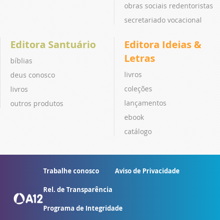
obras sociais redentoristas
secretariado vocacional
Editora Santuário
Editora Ideias &
Letras
bíblias
livros
deus conosco
coleções
livros
lançamentos
outros produtos
ebook
catálogo
Trabalhe conosco
Aviso de Privacidade
Rel. de Transparência
Programa de Integridade