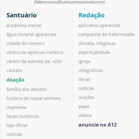
(faleconosco@santuarionacional.com).
Santuário
Redação
academia marial
aplicativo aparecida
água mineral aparecida
campanha da fraternidade
cidade do romeiro
dúvidas religiosas
centro de apoio ao romeiro
espiritualidade
centro de eventos pe. vitor
igreja
contato
infográficos
doação
libras
notícias
família dos devotos
orações
história de nossa senhora
papa
imprensa
vídeos
locais turísticos
anuncie no A12
loja oficial
notícias