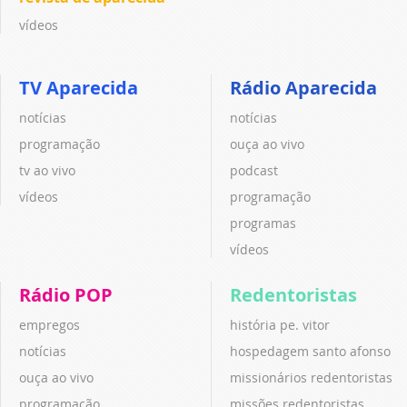
vídeos
TV Aparecida
Rádio Aparecida
notícias
notícias
programação
ouça ao vivo
tv ao vivo
podcast
vídeos
programação
programas
vídeos
Rádio POP
Redentoristas
empregos
história pe. vitor
notícias
hospedagem santo afonso
ouça ao vivo
missionários redentoristas
programação
missões redentoristas