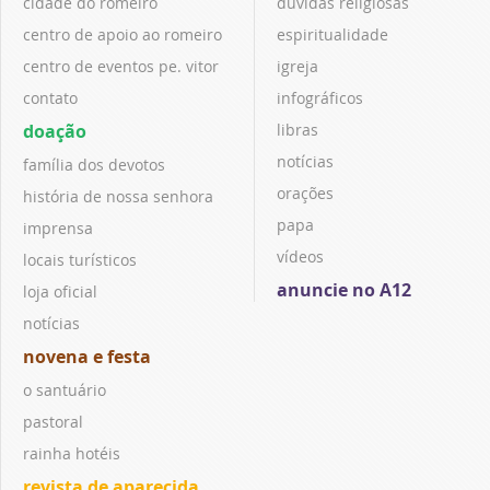
cidade do romeiro
dúvidas religiosas
centro de apoio ao romeiro
espiritualidade
centro de eventos pe. vitor
igreja
contato
infográficos
doação
libras
notícias
família dos devotos
orações
história de nossa senhora
papa
imprensa
vídeos
locais turísticos
anuncie no A12
loja oficial
notícias
novena e festa
o santuário
pastoral
rainha hotéis
revista de aparecida