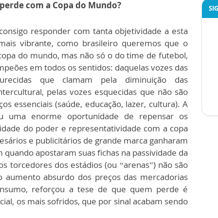
 perde com a Copa do Mundo?
SI
consigo responder com tanta objetividade a esta
 mais vibrante, como brasileiro queremos que o
 copa do mundo, mas não só o do time de futebol,
mpeões em todos os sentidos: daquelas vozes das
durecidas que clamam pela diminuição das
intercultural, pelas vozes esquecidas que não são
os essenciais (saúde, educação, lazer, cultura). A
nhou uma enorme oportunidade de repensar os
midade do poder e representatividade com a copa
ários e publicitários de grande marca ganharam
quando apostaram suas fichas na passividade da
os torcedores dos estádios (ou “arenas”) não são
o aumento absurdo dos preços das mercadorias
consumo, reforçou a tese de que quem perde é
ial, os mais sofridos, que por sinal acabam sendo