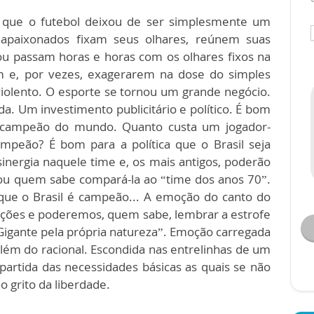
 que o futebol deixou de ser simplesmente um
 apaixonados fixam seus olhares, reúnem suas
u passam horas e horas com os olhares fixos na
em e, por vezes, exagerarem na dose do simples
violento. O esporte se tornou um grande negócio.
a. Um investimento publicitário e político. É bom
a campeão do mundo. Quanto custa um jogador-
mpeão? É bom para a política que o Brasil seja
inergia naquele time e, os mais antigos, poderão
 ou quem sabe compará-la ao “time dos anos 70”.
 que o Brasil é campeão... A emoção do canto do
rações e poderemos, quem sabe, lembrar a estrofe
Gigante pela própria natureza”. Emoção carregada
além do racional. Escondida nas entrelinhas de um
partida das necessidades básicas as quais se não
 grito da liberdade.