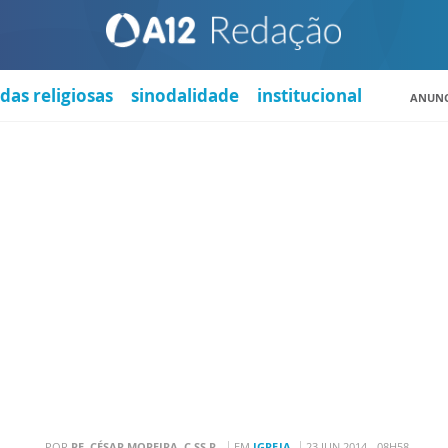
das religiosas
sinodalidade
institucional
ANUNC
POR
PE. CÉSAR MOREIRA, C.SS.R.
EM
IGREJA
23 JUN 2014 - 08H58