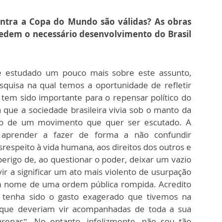
ontra a Copa do Mundo são válidas? As obras
edem o necessário desenvolvimento do Brasil
e estudado um pouco mais sobre este assunto,
squisa na qual temos a oportunidade de refletir
tem sido importante para o repensar político do
 que a sociedade brasileira vivia sob o manto da
co de um movimento que quer ser escutado. A
 aprender a fazer de forma a não confundir
srespeito à vida humana, aos direitos dos outros e
erigo de, ao questionar o poder, deixar um vazio
vir a significar um ato mais violento de usurpação
 em nome de uma ordem pública rompida. Acredito
tenha sido o gasto exagerado que tivemos na
 que deveriam vir acompanhadas de toda a sua
arenas”. No entanto, infelizmente, não sou tão