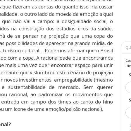
ue fizeram as contas do quanto isso iria custar
ionalidade, o outro lado da moeda da emoção a qual
l que não vai a campo: a desigualdade social, o
tidos na construção dos estádios e os da saúde,
do há de se pensar na projeção que uma copa do
as possibilidades de aparecer na grande mídia, de
QU
, turismo cultural... Podemos afirmar que o Brasil
do com a copa. A racionalidade que encontramos
Cad
que mais uma vez quer encontrar espaço para unir
me
ernante que vislumbrou este cenário de projeção
er novos investimentos, empregabilidade (mesmo
 e sustentabilidade de mercado. Sem querer
nou racional, ao padronizar os movimentos que
S
da entrada em campo dos times ao canto do hino
nou um ícone de uma emoção/paixão nacional).
onal?