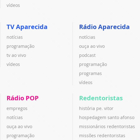
vídeos
TV Aparecida
Rádio Aparecida
notícias
notícias
programação
ouça ao vivo
tv ao vivo
podcast
vídeos
programação
programas
vídeos
Rádio POP
Redentoristas
empregos
história pe. vitor
notícias
hospedagem santo afonso
ouça ao vivo
missionários redentoristas
programação
missões redentoristas