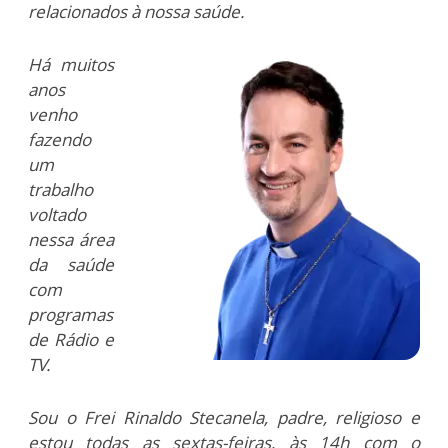
relacionados à nossa saúde.
Há muitos
anos
venho
fazendo
um
trabalho
voltado
nessa área
da saúde
com
programas
de Rádio e
TV.
Sou o Frei Rinaldo Stecanela, padre, religioso e
estou todas as sextas-feiras, às 14h com o