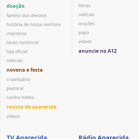
doação
libras
notícias
família dos devotos
orações
história de nossa senhora
papa
imprensa
vídeos
locais turísticos
anuncie no A12
loja oficial
notícias
novena e festa
o santuário
pastoral
rainha hotéis
revista de aparecida
vídeos
TV Aparecida
Rádio Aparecida