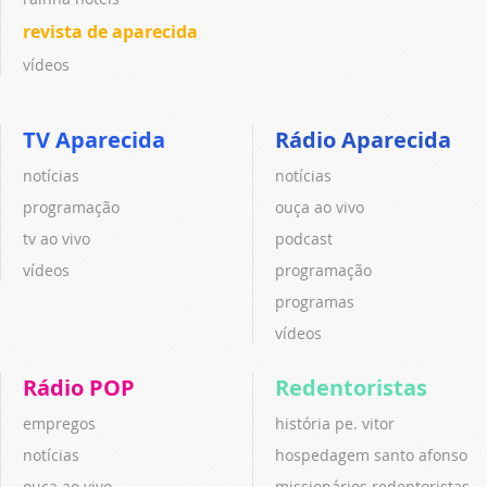
revista de aparecida
vídeos
TV Aparecida
Rádio Aparecida
notícias
notícias
programação
ouça ao vivo
tv ao vivo
podcast
vídeos
programação
programas
vídeos
Rádio POP
Redentoristas
empregos
história pe. vitor
notícias
hospedagem santo afonso
ouça ao vivo
missionários redentoristas