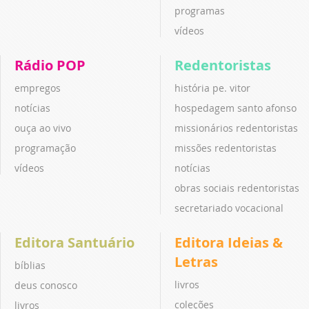
programas
vídeos
Rádio POP
Redentoristas
empregos
história pe. vitor
notícias
hospedagem santo afonso
ouça ao vivo
missionários redentoristas
programação
missões redentoristas
vídeos
notícias
obras sociais redentoristas
secretariado vocacional
Editora Santuário
Editora Ideias &
Letras
bíblias
livros
deus conosco
coleções
livros