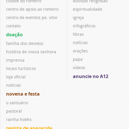
cidade do romeiro
dúvidas religiosas
centro de apoio ao romeiro
espiritualidade
centro de eventos pe. vitor
igreja
contato
infográficos
doação
libras
notícias
família dos devotos
orações
história de nossa senhora
papa
imprensa
vídeos
locais turísticos
anuncie no A12
loja oficial
notícias
novena e festa
o santuário
pastoral
rainha hotéis
revista de aparecida