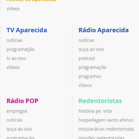
vídeos
TV Aparecida
Rádio Aparecida
notícias
notícias
programação
ouça ao vivo
tv ao vivo
podcast
vídeos
programação
programas
vídeos
Rádio POP
Redentoristas
empregos
história pe. vitor
notícias
hospedagem santo afonso
ouça ao vivo
missionários redentoristas
programação
missões redentoristas