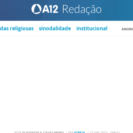
das religiosas
sinodalidade
institucional
ANUNC
POR
ELISANGELA CAVALHEIRO
EM
IGREJA
17 JAN 2014 - 09H11