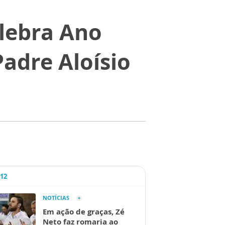
elebra Ano
Padre Aloísio
A12
NOTÍCIAS
Em ação de graças, Zé
Neto faz romaria ao