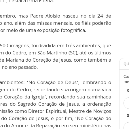
sio", destaca Irmã Edena.
embro, mas Padre Aloísio nasceu no dia 24 de
 ano, além das missas mensais, os fiéis poderão
 por meio de uma exposição fotográfica.
500 imagens, foi dividida em três ambientes, que
 do Cedro, em São Martinho (SC), até os últimos
idade Mariana do Coração de Jesus, como também a
QU
, no ano passado.
Cad
s ambientes: ‘No Coração de Deus’, lembrando o
me
rgem do Cedro, recordando sua origem numa vida
‘No Coração da Igreja’, recordando sua caminhada
res do Sagrado Coração de Jesus, a ordenação
 missão como Diretor Espiritual, Mestre de Noviços
S
 do Coração de Jesus, e por fim, ‘No Coração do
ta do Amor e da Reparação em seu ministério nas