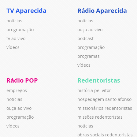
TV Aparecida
Rádio Aparecida
notícias
notícias
programação
ouça ao vivo
tv ao vivo
podcast
vídeos
programação
programas
vídeos
Rádio POP
Redentoristas
empregos
história pe. vitor
notícias
hospedagem santo afonso
ouça ao vivo
missionários redentoristas
programação
missões redentoristas
vídeos
notícias
obras sociais redentoristas