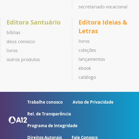
secretariado vocacional
Editora Santuário
Editora Ideias &
Letras
bíblias
livros
deus conosco
coleções
livros
lançamentos
outros produtos
ebook
catálogo
Trabalhe conosco
Aviso de Privacidade
Rel. de Transparência
Programa de Integridade
Direitos Autorais
Fale Conosco