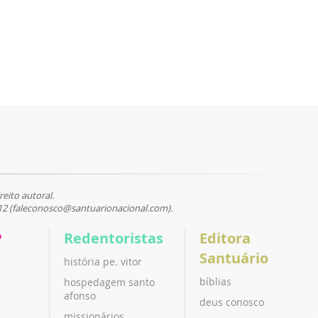
reito autoral.
12 (faleconosco@santuarionacional.com).
P
Redentoristas
Editora
Santuário
história pe. vitor
bíblias
hospedagem santo
afonso
deus conosco
missionários