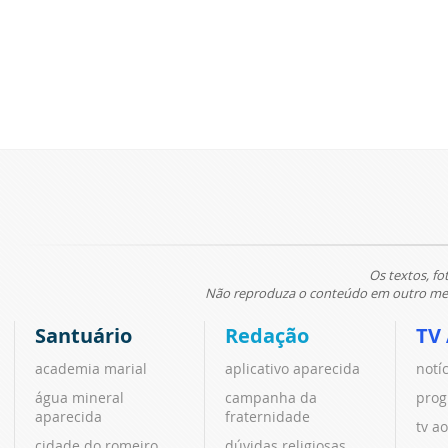
Os textos, fo
Não reproduza o conteúdo em outro meio
Santuário
Redação
TV
academia marial
aplicativo aparecida
notí
água mineral
campanha da
prog
aparecida
fraternidade
tv ao
cidade do romeiro
dúvidas religiosas