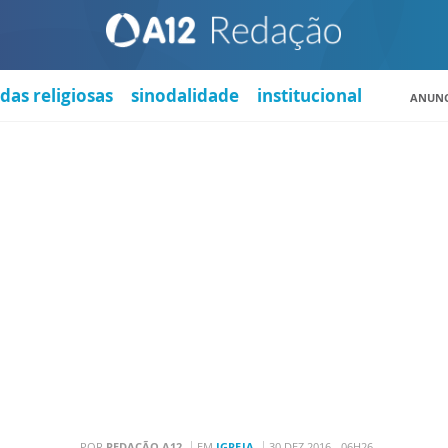
das religiosas
sinodalidade
institucional
ANUNC
POR
REDAÇÃO A12
EM
IGREJA
30 DEZ 2016 - 06H26