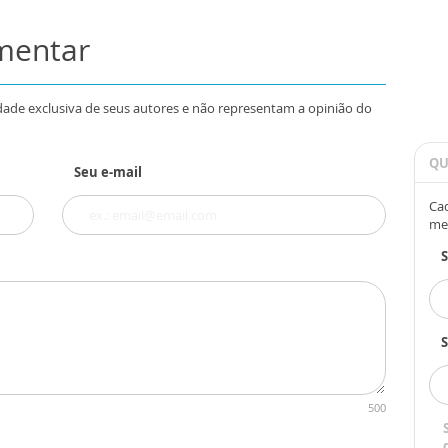
omentar
dade exclusiva de seus autores e não representam a opinião do
QU
Seu e-mail
Cad
me
S
500