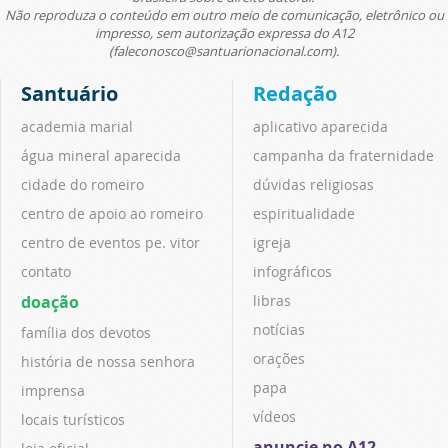
Não reproduza o conteúdo em outro meio de comunicação, eletrônico ou
impresso, sem autorização expressa do A12
(faleconosco@santuarionacional.com).
Santuário
Redação
academia marial
aplicativo aparecida
água mineral aparecida
campanha da fraternidade
cidade do romeiro
dúvidas religiosas
centro de apoio ao romeiro
espiritualidade
centro de eventos pe. vitor
igreja
contato
infográficos
doação
libras
notícias
família dos devotos
orações
história de nossa senhora
papa
imprensa
vídeos
locais turísticos
anuncie no A12