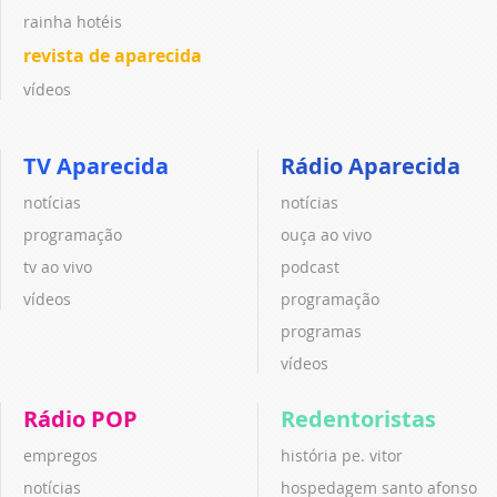
rainha hotéis
revista de aparecida
vídeos
TV Aparecida
Rádio Aparecida
notícias
notícias
programação
ouça ao vivo
tv ao vivo
podcast
vídeos
programação
programas
vídeos
Rádio POP
Redentoristas
empregos
história pe. vitor
notícias
hospedagem santo afonso