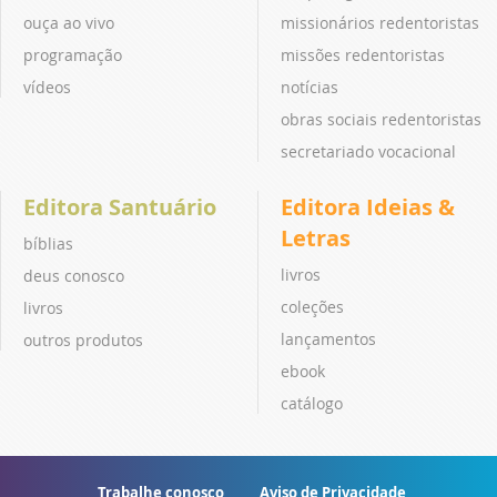
ouça ao vivo
missionários redentoristas
programação
missões redentoristas
vídeos
notícias
obras sociais redentoristas
secretariado vocacional
Editora Santuário
Editora Ideias &
Letras
bíblias
livros
deus conosco
coleções
livros
lançamentos
outros produtos
ebook
catálogo
Trabalhe conosco
Aviso de Privacidade