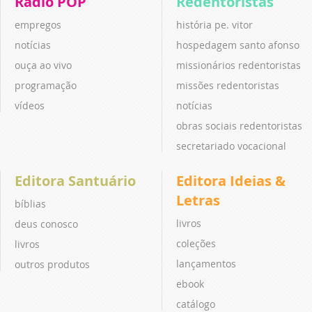
Rádio POP
Redentoristas
empregos
história pe. vitor
notícias
hospedagem santo afonso
ouça ao vivo
missionários redentoristas
programação
missões redentoristas
vídeos
notícias
obras sociais redentoristas
secretariado vocacional
Editora Santuário
Editora Ideias &
Letras
bíblias
livros
deus conosco
coleções
livros
lançamentos
outros produtos
ebook
catálogo