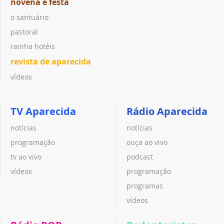
novena e festa
o santuário
pastoral
rainha hotéis
revista de aparecida
vídeos
TV Aparecida
Rádio Aparecida
notícias
notícias
programação
ouça ao vivo
tv ao vivo
podcast
vídeos
programação
programas
vídeos