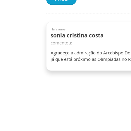
Há 9 anos
sonia cristina costa
comentou:
Agradeço a admiração do Arcebispo Dom
já que está próximo as Olimpíadas no Rio