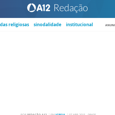
das religiosas
sinodalidade
institucional
ANUNC
POR
REDAÇÃO A12
EM
IGREJA
07 ABR 2015 - 08H35