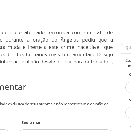
ondenou o atentado terrorista como um ato de
go, durante a oração do Ângelus pediu que a
sta muda e inerte a este crime inaceitável, que
QU
dos direitos humanos mais fundamentais. Desejo
Cad
ernacional não desvie o olhar para outro lado ”,
me
omentar
S
dade exclusiva de seus autores e não representam a opinião do
Seu e-mail