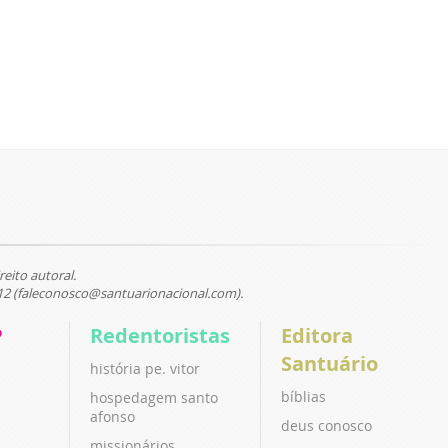
reito autoral.
12 (faleconosco@santuarionacional.com).
P
Redentoristas
Editora
Santuário
história pe. vitor
bíblias
hospedagem santo
afonso
deus conosco
missionários