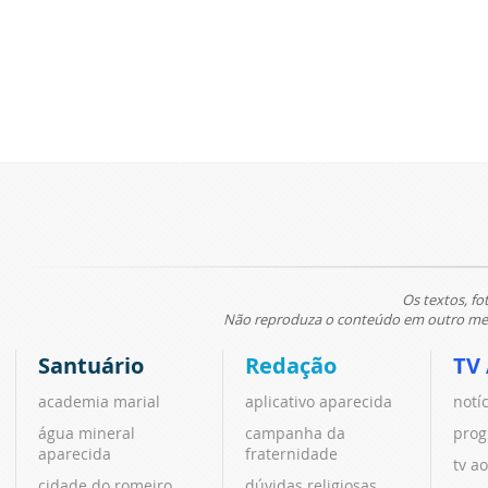
Os textos, fo
Não reproduza o conteúdo em outro meio
Santuário
Redação
TV
academia marial
aplicativo aparecida
notí
água mineral
campanha da
prog
aparecida
fraternidade
tv ao
cidade do romeiro
dúvidas religiosas