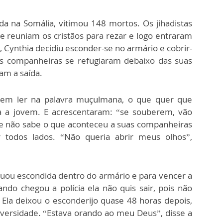
da na Somália, vitimou 148 mortos. Os jihadistas
e reuniam os cristãos para rezar e logo entraram
, Cynthia decidiu esconder-se no armário e cobrir-
s companheiras se refugiaram debaixo das suas
am a saída.
sem ler na palavra muçulmana, o que quer que
ra a jovem. E acrescentaram: “se souberem, vão
ue não sabe o que aconteceu a suas companheiras
 todos lados. “Não queria abrir meus olhos”,
nuou escondida dentro do armário e para vencer a
do chegou a polícia ela não quis sair, pois não
s. Ela deixou o esconderijo quase 48 horas depois,
iversidade. “Estava orando ao meu Deus”, disse a