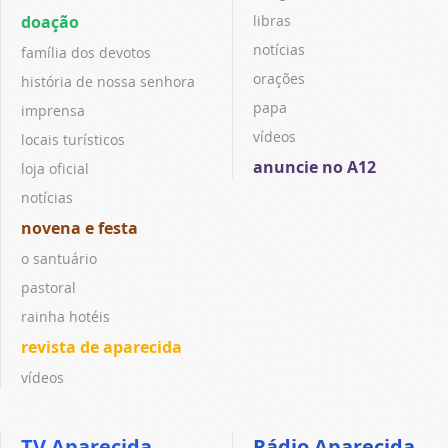
doação
libras
notícias
família dos devotos
orações
história de nossa senhora
papa
imprensa
vídeos
locais turísticos
anuncie no A12
loja oficial
notícias
novena e festa
o santuário
pastoral
rainha hotéis
revista de aparecida
vídeos
TV Aparecida
Rádio Aparecida