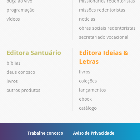
ouça ao vivo
missionários redentoristas
programação
missões redentoristas
vídeos
notícias
obras sociais redentoristas
secretariado vocacional
Editora Santuário
Editora Ideias &
Letras
bíblias
livros
deus conosco
coleções
livros
lançamentos
outros produtos
ebook
catálogo
Trabalhe conosco
Aviso de Privacidade