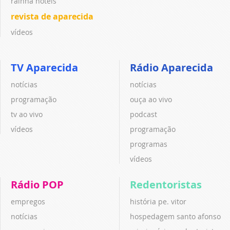
rainha hotéis
revista de aparecida
vídeos
TV Aparecida
Rádio Aparecida
notícias
notícias
programação
ouça ao vivo
tv ao vivo
podcast
vídeos
programação
programas
vídeos
Rádio POP
Redentoristas
empregos
história pe. vitor
notícias
hospedagem santo afonso