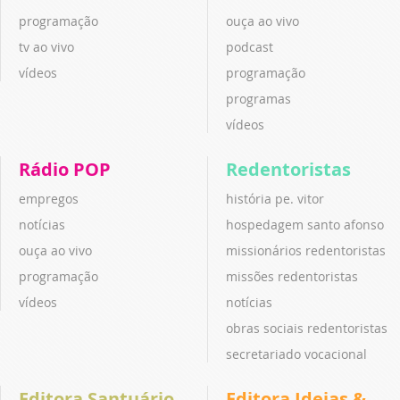
programação
ouça ao vivo
tv ao vivo
podcast
vídeos
programação
programas
vídeos
Rádio POP
Redentoristas
empregos
história pe. vitor
notícias
hospedagem santo afonso
ouça ao vivo
missionários redentoristas
programação
missões redentoristas
vídeos
notícias
obras sociais redentoristas
secretariado vocacional
Editora Santuário
Editora Ideias &