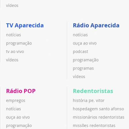
vídeos
TV Aparecida
Rádio Aparecida
notícias
notícias
programação
ouça ao vivo
tv ao vivo
podcast
vídeos
programação
programas
vídeos
Rádio POP
Redentoristas
empregos
história pe. vitor
notícias
hospedagem santo afonso
ouça ao vivo
missionários redentoristas
programação
missões redentoristas