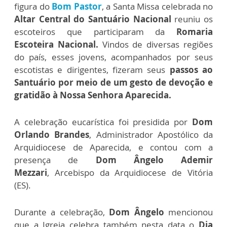
figura do
Bom Pastor
, a Santa Missa celebrada no
Altar Central do Santuário Nacional
reuniu os
escoteiros que participaram da
Romaria
Escoteira Nacional.
Vindos de diversas regiões
do país, esses jovens, acompanhados por seus
escotistas e dirigentes, fizeram seus
passos ao
Santuário por meio de um gesto de devoção e
gratidão à Nossa Senhora Aparecida.
A celebração eucarística foi presidida por
Dom
Orlando Brandes
, Administrador Apostólico da
Arquidiocese de Aparecida, e contou com a
presença de
Dom Ângelo Ademir
Mezzari
,
Arcebispo da Arquidiocese de Vitória
(ES).
Durante a celebração,
Dom
Ângelo
mencionou
que a Igreja celebra também nesta data o
Dia