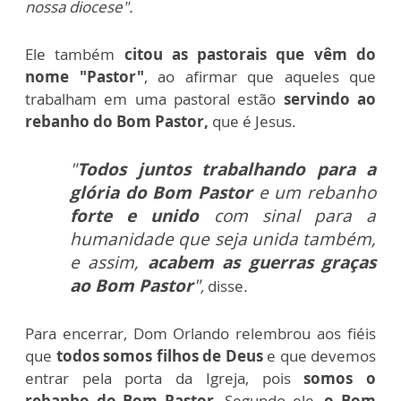
nossa diocese".
Ele também
citou as pastorais que vêm do
nome "Pastor"
, ao afirmar que aqueles que
trabalham em uma pastoral estão
servindo ao
rebanho do Bom Pastor,
que é Jesus.
"
Todos juntos trabalhando para a
glória do Bom Pastor
e um rebanho
forte e unido
com sinal para a
humanidade que seja unida também,
e assim,
acabem as guerras graças
ao Bom Pastor
"
,
disse
.
Para encerrar, Dom Orlando relembrou aos fiéis
que
todos somos filhos de Deus
e que devemos
entrar pela porta da Igreja, pois
somos o
rebanho do Bom Pastor
. Segundo ele,
o Bom