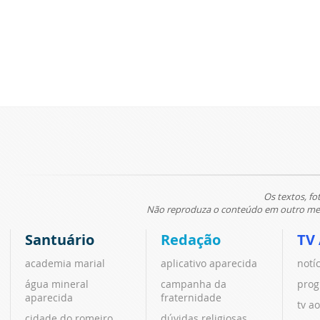
Os textos, fo
Não reproduza o conteúdo em outro meio
Santuário
Redação
TV
academia marial
aplicativo aparecida
notí
água mineral
campanha da
prog
aparecida
fraternidade
tv ao
cidade do romeiro
dúvidas religiosas