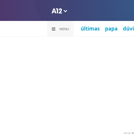
últimas
papa
dúvi
MENU
POR
T