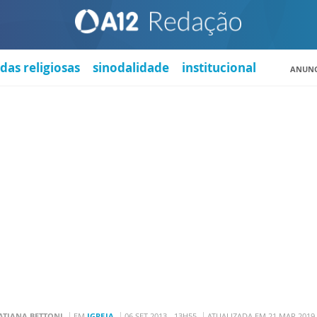
das religiosas
sinodalidade
institucional
ANUNC
ATIANA BETTONI
EM
IGREJA
06 SET 2013 - 13H55
ATUALIZADA EM 21 MAR 2019 