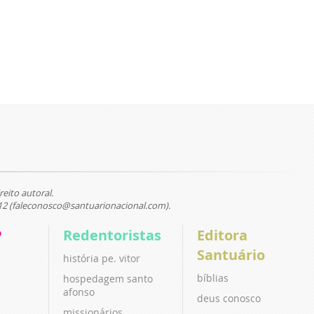
reito autoral.
12 (faleconosco@santuarionacional.com).
P
Redentoristas
Editora
Santuário
história pe. vitor
bíblias
hospedagem santo
afonso
deus conosco
missionários