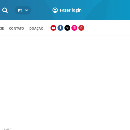
Fazer login
PT
IE
CONTATO
DOAÇÃO
- 13H59