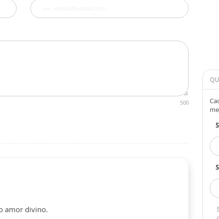
QU
Cad
500
me
S
o amor divino.