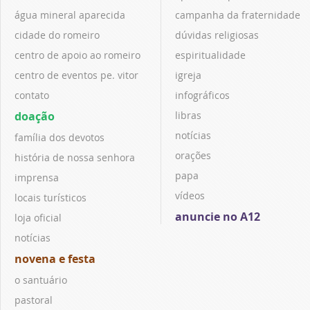
água mineral aparecida
campanha da fraternidade
cidade do romeiro
dúvidas religiosas
centro de apoio ao romeiro
espiritualidade
centro de eventos pe. vitor
igreja
contato
infográficos
doação
libras
notícias
família dos devotos
orações
história de nossa senhora
papa
imprensa
vídeos
locais turísticos
anuncie no A12
loja oficial
notícias
novena e festa
o santuário
pastoral