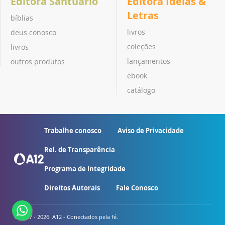
Editora Santuário
Editora Ideias &
Letras
bíblias
livros
deus conosco
coleções
livros
lançamentos
outros produtos
ebook
catálogo
Trabalhe conosco
Aviso de Privacidade
Rel. de Transparência
Programa de Integridade
Direitos Autorais
Fale Conosco
© 2007 - 2026. A12 - Conectados pela fé.