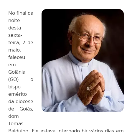
No final da
noite
desta
sexta-
feira, 2 de
maio,
faleceu
em
Goiânia
(GO) o
bispo
emérito
da diocese
de Goiás,
dom
Tomás
Balduíno. Ele estava internado há vários dias em