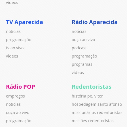
vídeos
TV Aparecida
Rádio Aparecida
notícias
notícias
programação
ouça ao vivo
tv ao vivo
podcast
vídeos
programação
programas
vídeos
Rádio POP
Redentoristas
empregos
história pe. vitor
notícias
hospedagem santo afonso
ouça ao vivo
missionários redentoristas
programação
missões redentoristas