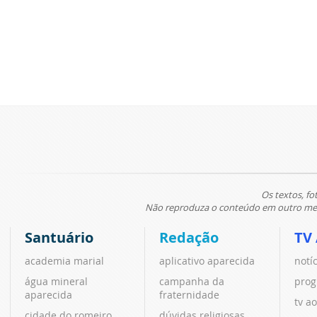
Os textos, fo
Não reproduza o conteúdo em outro meio
Santuário
Redação
TV
academia marial
aplicativo aparecida
notí
água mineral
campanha da
prog
aparecida
fraternidade
tv ao
cidade do romeiro
dúvidas religiosas