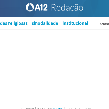
das religiosas
sinodalidade
institucional
ANUNC
POR
REDAÇÃO A12
EM
IGREJA
21 SET 2014 - 07H30