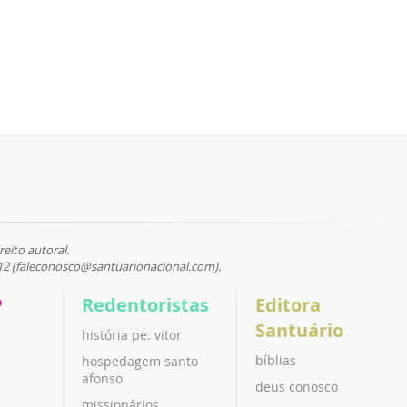
reito autoral.
12 (faleconosco@santuarionacional.com).
P
Redentoristas
Editora
Santuário
história pe. vitor
bíblias
hospedagem santo
afonso
deus conosco
missionários