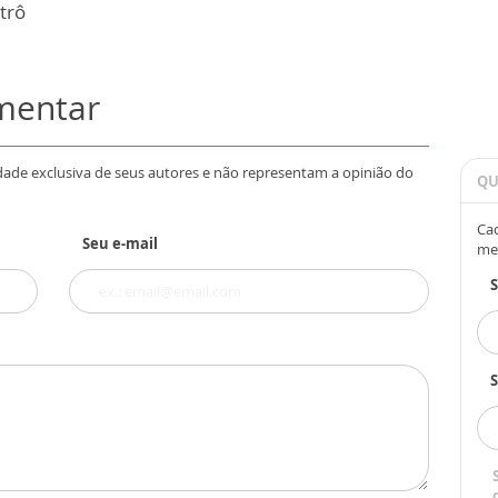
trô
omentar
dade exclusiva de seus autores e não representam a opinião do
QU
Cad
Seu e-mail
me
S