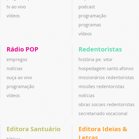
tv ao vivo
podcast
vídeos
programação
programas
vídeos
Rádio POP
Redentoristas
empregos
história pe. vitor
notícias
hospedagem santo afonso
ouça ao vivo
missionários redentoristas
programação
missões redentoristas
vídeos
notícias
obras sociais redentoristas
secretariado vocacional
Editora Santuário
Editora Ideias &
Letras