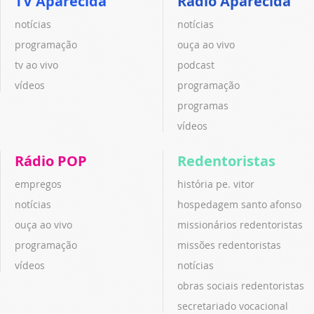
TV Aparecida
Rádio Aparecida
notícias
notícias
programação
ouça ao vivo
tv ao vivo
podcast
vídeos
programação
programas
vídeos
Rádio POP
Redentoristas
empregos
história pe. vitor
notícias
hospedagem santo afonso
ouça ao vivo
missionários redentoristas
programação
missões redentoristas
vídeos
notícias
obras sociais redentoristas
secretariado vocacional