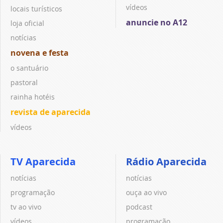
vídeos
locais turísticos
anuncie no A12
loja oficial
notícias
novena e festa
o santuário
pastoral
rainha hotéis
revista de aparecida
vídeos
TV Aparecida
Rádio Aparecida
notícias
notícias
programação
ouça ao vivo
tv ao vivo
podcast
vídeos
programação