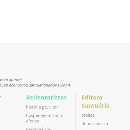
reito autoral.
12 (faleconosco@santuarionacional.com).
P
Redentoristas
Editora
Santuário
história pe. vitor
bíblias
hospedagem santo
afonso
deus conosco
missionários