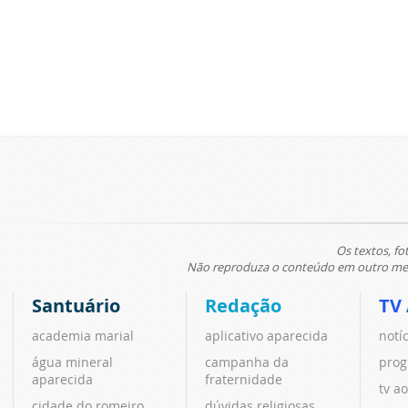
Os textos, fo
Não reproduza o conteúdo em outro meio
Santuário
Redação
TV
academia marial
aplicativo aparecida
notí
água mineral
campanha da
prog
aparecida
fraternidade
tv ao
cidade do romeiro
dúvidas religiosas