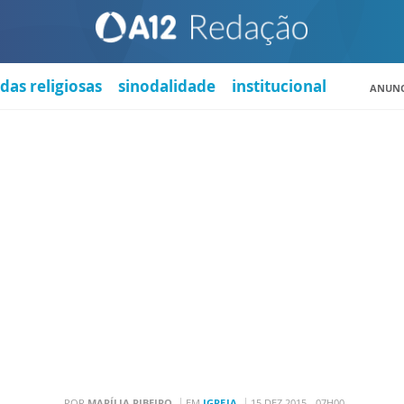
das religiosas
sinodalidade
institucional
ANUNC
POR
MARÍLIA RIBEIRO
EM
IGREJA
15 DEZ 2015 - 07H00