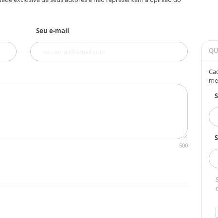
Seu e-mail
QU
Cad
me
S
500