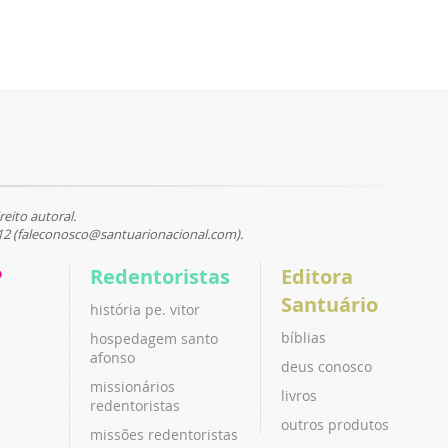
reito autoral.
12 (faleconosco@santuarionacional.com).
P
Redentoristas
Editora
Santuário
história pe. vitor
bíblias
hospedagem santo
afonso
deus conosco
missionários
livros
redentoristas
outros produtos
missões redentoristas