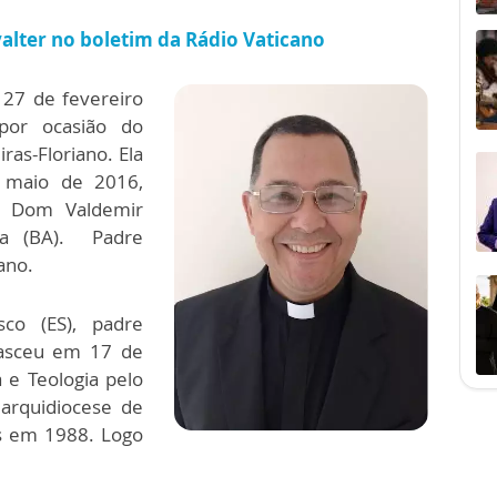
valter no boletim da Rádio Vaticano
 27 de fevereiro
por ocasião do
as-Floriano. Ela
 maio de 2016,
u Dom Valdemir
sa (BA). Padre
ano.
co (ES), padre
Nasceu em 17 de
 e Teologia pelo
a arquidiocese de
dos em 1988. Logo