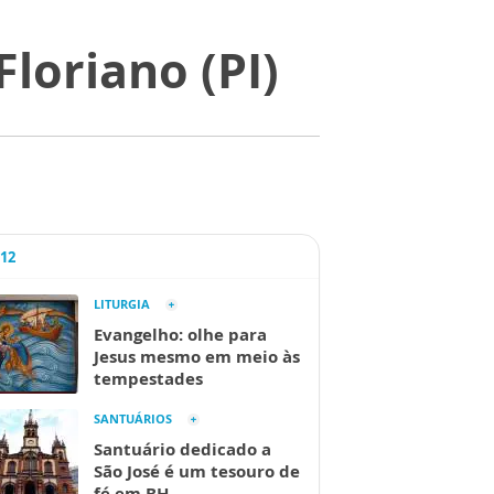
loriano (PI)
A12
LITURGIA
Evangelho: olhe para
Jesus mesmo em meio às
tempestades
SANTUÁRIOS
Santuário dedicado a
São José é um tesouro de
fé em BH