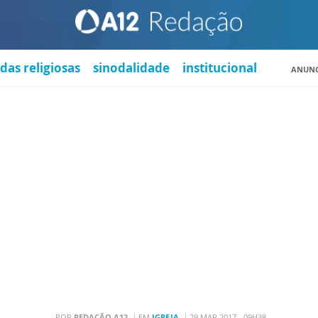
das religiosas
sinodalidade
institucional
ANUNC
POR
REDAÇÃO A12
EM
IGREJA
29 MAR 2017 - 09H38