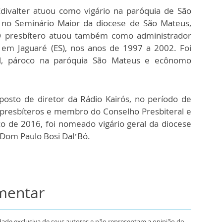
Edivalter atuou como vigário na paróquia de São
r no Seminário Maior da diocese de São Mateus,
. O presbítero atuou também como administrador
, em Jaguaré (ES), nos anos de 1997 a 2002. Foi
al, pároco na paróquia São Mateus e ecônomo
osto de diretor da Rádio Kairós, no período de
 presbíteros e membro do Conselho Presbiteral e
o de 2016, foi nomeado vigário geral da diocese
 Dom Paulo Bosi Dal’Bó.
omentar
dade exclusiva de seus autores e não representam a opinião do