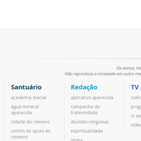
Os textos, fo
Não reproduza o conteúdo em outro meio
Santuário
Redação
TV
academia marial
aplicativo aparecida
notí
água mineral
campanha da
prog
aparecida
fraternidade
tv ao
cidade do romeiro
dúvidas religiosas
víde
centro de apoio ao
espiritualidade
romeiro
igreja