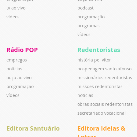
tv ao vivo
podcast
vídeos
programação
programas
vídeos
Rádio POP
Redentoristas
empregos
história pe. vitor
notícias
hospedagem santo afonso
ouça ao vivo
missionários redentoristas
programação
missões redentoristas
vídeos
notícias
obras sociais redentoristas
secretariado vocacional
Editora Santuário
Editora Ideias &
Letras