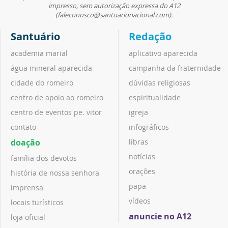
impresso, sem autorização expressa do A12
(faleconosco@santuarionacional.com).
Santuário
Redação
academia marial
aplicativo aparecida
água mineral aparecida
campanha da fraternidade
cidade do romeiro
dúvidas religiosas
centro de apoio ao romeiro
espiritualidade
centro de eventos pe. vitor
igreja
contato
infográficos
doação
libras
notícias
família dos devotos
orações
história de nossa senhora
papa
imprensa
vídeos
locais turísticos
anuncie no A12
loja oficial