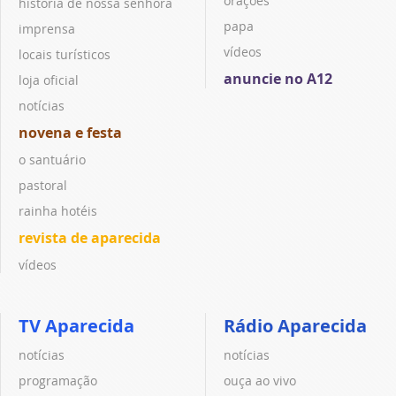
orações
história de nossa senhora
papa
imprensa
vídeos
locais turísticos
anuncie no A12
loja oficial
notícias
novena e festa
o santuário
pastoral
rainha hotéis
revista de aparecida
vídeos
TV Aparecida
Rádio Aparecida
notícias
notícias
programação
ouça ao vivo