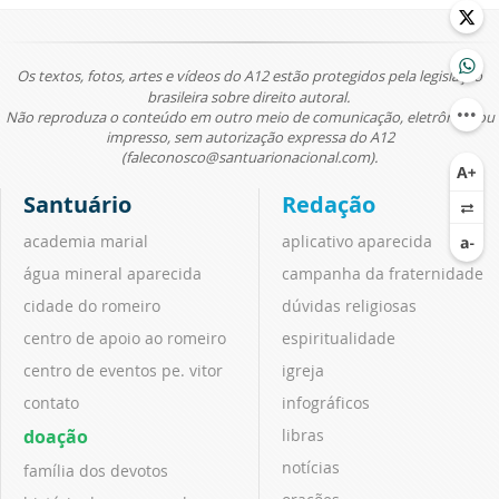
Os textos, fotos, artes e vídeos do A12 estão protegidos pela legislação
brasileira sobre direito autoral.
Não reproduza o conteúdo em outro meio de comunicação, eletrônico ou
impresso, sem autorização expressa do A12
(faleconosco@santuarionacional.com).
Santuário
Redação
academia marial
aplicativo aparecida
água mineral aparecida
campanha da fraternidade
cidade do romeiro
dúvidas religiosas
centro de apoio ao romeiro
espiritualidade
centro de eventos pe. vitor
igreja
contato
infográficos
doação
libras
notícias
família dos devotos