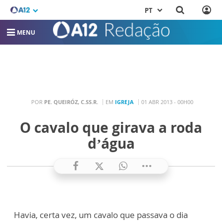
PT
MENU
POR
PE. QUEIRÓZ, C.SS.R.
EM
IGREJA
01 ABR 2013 - 00H00
O cavalo que girava a roda
d’água
Havia, certa vez, um cavalo que passava o dia