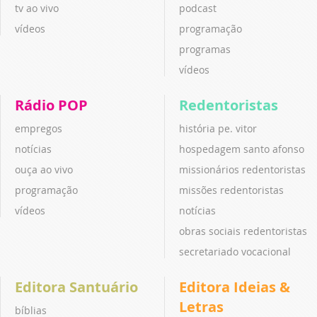
tv ao vivo
podcast
vídeos
programação
programas
vídeos
Rádio POP
Redentoristas
empregos
história pe. vitor
notícias
hospedagem santo afonso
ouça ao vivo
missionários redentoristas
programação
missões redentoristas
vídeos
notícias
obras sociais redentoristas
secretariado vocacional
Editora Santuário
Editora Ideias &
Letras
bíblias