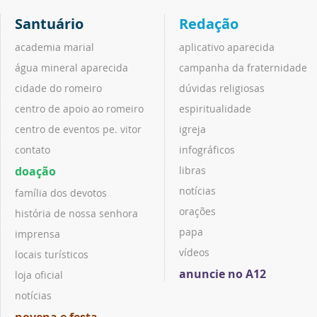
Santuário
Redação
academia marial
aplicativo aparecida
água mineral aparecida
campanha da fraternidade
cidade do romeiro
dúvidas religiosas
centro de apoio ao romeiro
espiritualidade
centro de eventos pe. vitor
igreja
contato
infográficos
doação
libras
notícias
família dos devotos
orações
história de nossa senhora
papa
imprensa
vídeos
locais turísticos
anuncie no A12
loja oficial
notícias
novena e festa