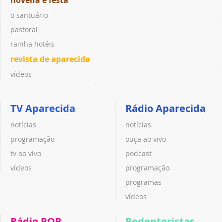
o santuário
pastoral
rainha hotéis
revista de aparecida
vídeos
TV Aparecida
Rádio Aparecida
notícias
notícias
programação
ouça ao vivo
tv ao vivo
podcast
vídeos
programação
programas
vídeos
Rádio POP
Redentoristas