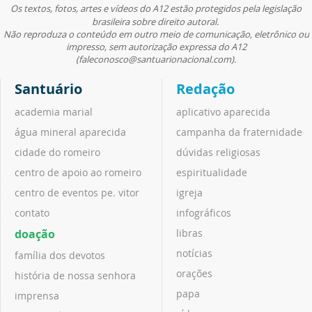
Os textos, fotos, artes e vídeos do A12 estão protegidos pela legislação
brasileira sobre direito autoral.
Não reproduza o conteúdo em outro meio de comunicação, eletrônico ou
impresso, sem autorização expressa do A12
(faleconosco@santuarionacional.com).
Santuário
Redação
academia marial
aplicativo aparecida
água mineral aparecida
campanha da fraternidade
cidade do romeiro
dúvidas religiosas
centro de apoio ao romeiro
espiritualidade
centro de eventos pe. vitor
igreja
contato
infográficos
doação
libras
notícias
família dos devotos
orações
história de nossa senhora
papa
imprensa