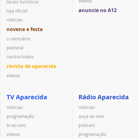
vídeos
locais turísticos
anuncie no A12
loja oficial
notícias
novena e festa
o santuário
pastoral
rainha hotéis
revista de aparecida
vídeos
TV Aparecida
Rádio Aparecida
notícias
notícias
programação
ouça ao vivo
tv ao vivo
podcast
vídeos
programação