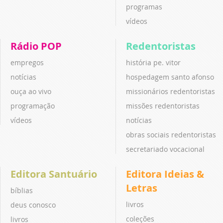
programas
vídeos
Rádio POP
Redentoristas
empregos
história pe. vitor
notícias
hospedagem santo afonso
ouça ao vivo
missionários redentoristas
programação
missões redentoristas
vídeos
notícias
obras sociais redentoristas
secretariado vocacional
Editora Santuário
Editora Ideias &
Letras
bíblias
livros
deus conosco
coleções
livros