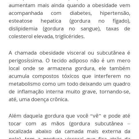
aumentam mais ainda quando a obesidade vem
acompanhada com diabetes, hipertensão,
esteatose hepatica (gordura no fígado),
dislipidemia (gordura no sangue), taxas de
colesterol elevada, triglicérides.
A chamada obesidade visceral ou subcutânea é
perigosíssima. O tecido adiposo não é um mero
local onde se armazena gordura, ele também
acumula compostos tóxicos que interferem no
metabolismo como um todo deixando um quadro
de inflamação interna muito grave, tornando-se,
até, uma doença crônica.
Além daquela gordura que você “vê” e pode até
tocar com as mãos (gordura subcutânea –
localizada abaixo da camada mais externa da
pele), tem a gordura visceral que fica atrás da