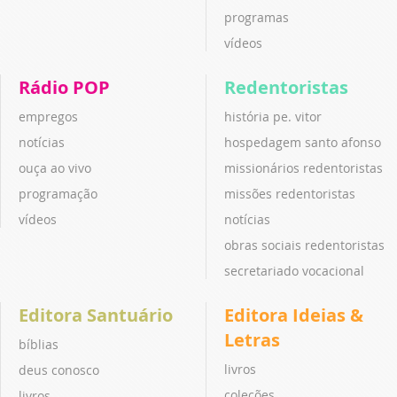
programas
vídeos
Rádio POP
Redentoristas
empregos
história pe. vitor
notícias
hospedagem santo afonso
ouça ao vivo
missionários redentoristas
programação
missões redentoristas
vídeos
notícias
obras sociais redentoristas
secretariado vocacional
Editora Santuário
Editora Ideias &
Letras
bíblias
livros
deus conosco
coleções
livros