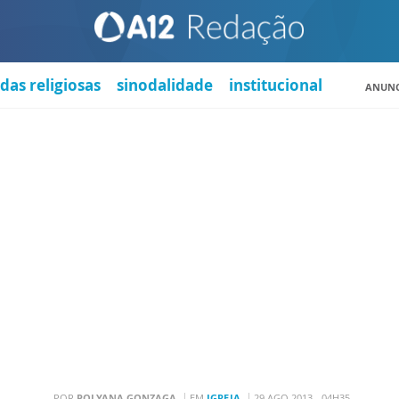
das religiosas
sinodalidade
institucional
ANUNC
POR
POLYANA GONZAGA
EM
IGREJA
29 AGO 2013 - 04H35