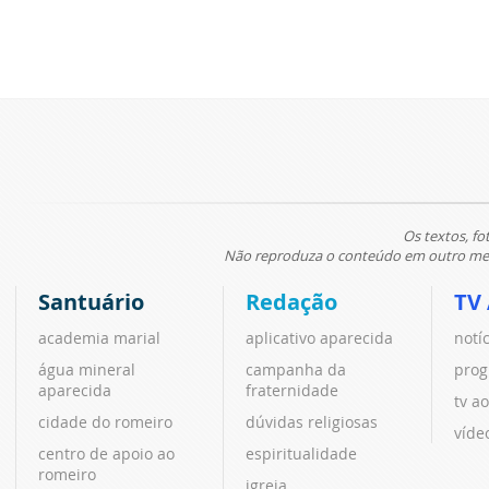
Os textos, fo
Não reproduza o conteúdo em outro meio
Santuário
Redação
TV
academia marial
aplicativo aparecida
notí
água mineral
campanha da
prog
aparecida
fraternidade
tv ao
cidade do romeiro
dúvidas religiosas
víde
centro de apoio ao
espiritualidade
romeiro
igreja