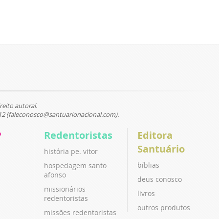
reito autoral.
12 (faleconosco@santuarionacional.com).
P
Redentoristas
Editora
Santuário
história pe. vitor
bíblias
hospedagem santo
afonso
deus conosco
missionários
livros
redentoristas
outros produtos
missões redentoristas