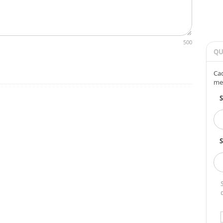
500
QU
Cad
me
S