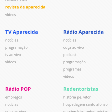
revista de aparecida
vídeos
TV Aparecida
Rádio Aparecida
notícias
notícias
programação
ouça ao vivo
tv ao vivo
podcast
vídeos
programação
programas
vídeos
Rádio POP
Redentoristas
empregos
história pe. vitor
notícias
hospedagem santo afonso
ouça ao vivo
missionários redentoristas