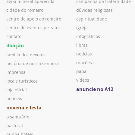
água mineral aparecida
campanha da fraternidade
cidade do romeiro
dúvidas religiosas
centro de apoio ao romeiro
espiritualidade
centro de eventos pe. vitor
igreja
contato
infográficos
doação
libras
notícias
família dos devotos
orações
história de nossa senhora
papa
imprensa
vídeos
locais turísticos
anuncie no A12
loja oficial
notícias
novena e festa
o santuário
pastoral
rainha hotéis