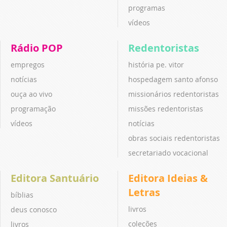
programas
vídeos
Rádio POP
Redentoristas
empregos
história pe. vitor
notícias
hospedagem santo afonso
ouça ao vivo
missionários redentoristas
programação
missões redentoristas
vídeos
notícias
obras sociais redentoristas
secretariado vocacional
Editora Santuário
Editora Ideias &
Letras
bíblias
livros
deus conosco
coleções
livros