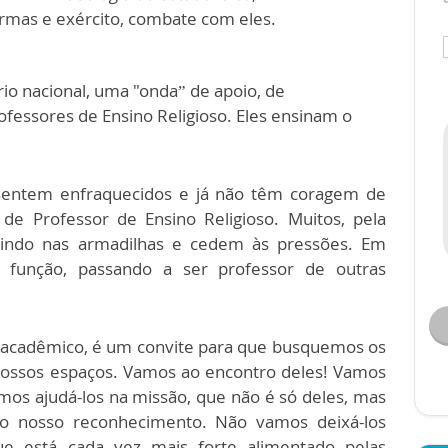
armas e exército, combate com eles.
ório nacional, uma "onda” de apoio, de
ofessores de Ensino Religioso. Eles ensinam o
sentem enfraquecidos e já não têm coragem de
de Professor de Ensino Religioso. Muitos, pela
caindo nas armadilhas e cedem às pressões. Em
e função, passando a ser professor de outras
o acadêmico, é um convite para que busquemos os
 nossos espaços. Vamos ao encontro deles! Vamos
mos ajudá-los na missão, que não é só deles, mas
co nosso reconhecimento. Não vamos deixá-los
ue está cada vez mais forte alimentado pelas