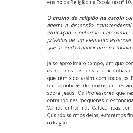
ensino da Religião na Escola no nº 10,
O
ensino da religião
na escola
con
aberta à dimensão transcendenta
educação
(conforme Catecismo, 79
privados de um elemento essencial 
que os ajuda a atingir uma harmonia vi
Já se aproxima o tempo, em que com
escondidos nas novas catacumbas c
que têm sido assim com todos os Pr
temos notícias, de muitos, que estão
sobre Jesus. Os Professores que re
entrando nas "pequenas e escondid
Vamos entrar nas Catacumbas com e
Quando sairmos delas, estaremos fir
o dragão.