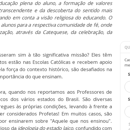
educação plena do aluno, a formação de valores
transcendente e da descoberta do sentido mais
ando em conta a visão religiosa do educando. O
 alunos para a respectiva comunidade de fé, onde
ização, através da Catequese, da celebração, da
QU
seram sim à tão significativa missão? Eles têm
Cad
tos estão nas Escolas Católicas e recebem apoio
me
ela força do contexto histórico, são desafiados na
importância do que ensinam.
adora, quando nos reportamos aos Professores de
icos dos vários estados do Brasil. São diversas
S
egues às próprias condições, levando à frente a
er considerados Profetas! Em muitos casos, são
por ensinarem sobre "Aquele que nos ensinou".
rioso da
ideologia do estado laico
, confundido com