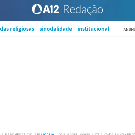
das religiosas
sinodalidade
institucional
ANUNC
NA DARC VENANCIO
EM
IGREJA
07 JUN 2016 - 06H30
ATUALIZADA EM 02 ABR 20