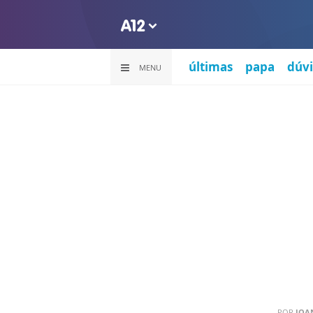
últimas
papa
dúvi
MENU
POR
JOA