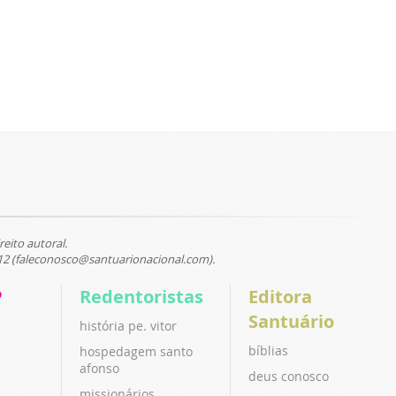
reito autoral.
12 (faleconosco@santuarionacional.com).
P
Redentoristas
Editora
Santuário
história pe. vitor
bíblias
hospedagem santo
afonso
deus conosco
missionários