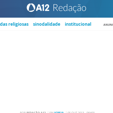
das religiosas
sinodalidade
institucional
ANUNC
POR
REDAÇÃO A12
EM
IGREJA
05 OUT 2013 - 06H00