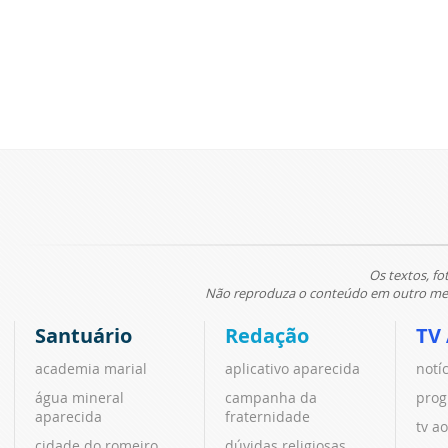
Os textos, fo
Não reproduza o conteúdo em outro meio
Santuário
Redação
TV
academia marial
aplicativo aparecida
notí
água mineral
campanha da
prog
aparecida
fraternidade
tv ao
cidade do romeiro
dúvidas religiosas