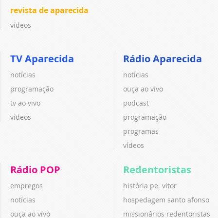
revista de aparecida
vídeos
TV Aparecida
Rádio Aparecida
notícias
notícias
programação
ouça ao vivo
tv ao vivo
podcast
vídeos
programação
programas
vídeos
Rádio POP
Redentoristas
empregos
história pe. vitor
notícias
hospedagem santo afonso
ouça ao vivo
missionários redentoristas