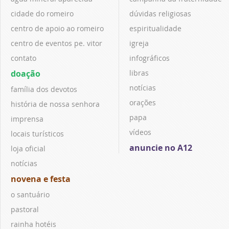
cidade do romeiro
dúvidas religiosas
centro de apoio ao romeiro
espiritualidade
centro de eventos pe. vitor
igreja
contato
infográficos
doação
libras
notícias
família dos devotos
orações
história de nossa senhora
papa
imprensa
vídeos
locais turísticos
anuncie no A12
loja oficial
notícias
novena e festa
o santuário
pastoral
rainha hotéis