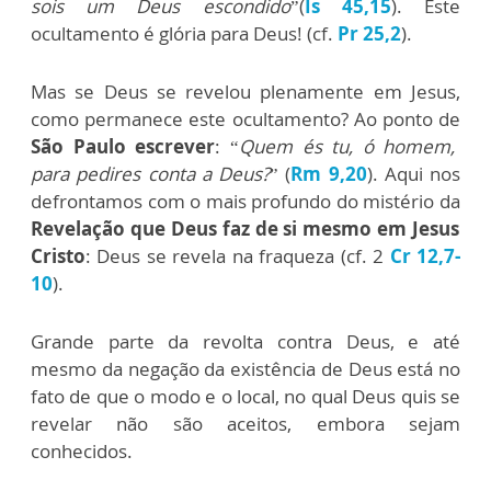
sois um Deus escondido
”(
Is 45,15
). Este
ocultamento é glória para Deus! (cf.
Pr 25,2
).
Mas se Deus se revelou plenamente em Jesus,
como permanece este ocultamento? Ao ponto de
São Paulo escrever
: “
Quem és tu, ó homem,
para pedires conta a Deus?
” (
Rm 9,20
). Aqui nos
defrontamos com o mais profundo do mistério da
Revelação que Deus faz de si mesmo em Jesus
Cristo
: Deus se revela na fraqueza (cf. 2
Cr 12,7-
10
).
Grande parte da revolta contra Deus, e até
mesmo da negação da existência de Deus está no
fato de que o modo e o local, no qual Deus quis se
revelar não são aceitos, embora sejam
conhecidos.