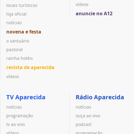
vídeos
locais turísticos
anuncie no A12
loja oficial
notícias
novena e festa
o santuário
pastoral
rainha hotéis
revista de aparecida
vídeos
TV Aparecida
Rádio Aparecida
notícias
notícias
programação
ouça ao vivo
tv ao vivo
podcast
vídeos
programação