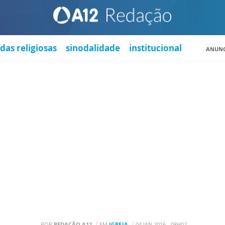
das religiosas
sinodalidade
institucional
ANUNC
POR
REDAÇÃO A12
EM
IGREJA
04 JAN 2016 - 08H02