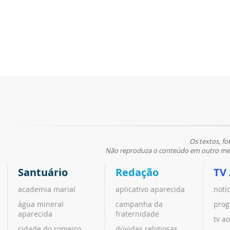
Os textos, fo
Não reproduza o conteúdo em outro meio
Santuário
Redação
TV
academia marial
aplicativo aparecida
notí
água mineral
campanha da
prog
aparecida
fraternidade
tv ao
cidade do romeiro
dúvidas religiosas