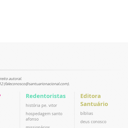
reito autoral.
12 (faleconosco@santuarionacional.com).
P
Redentoristas
Editora
Santuário
história pe. vitor
bíblias
hospedagem santo
afonso
deus conosco
missionários