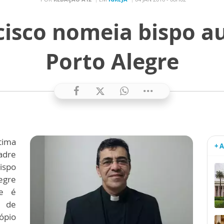
isco nomeia bispo au
Porto Alegre
tima
+ 
adre
ispo
egre
te é
o de
ópio