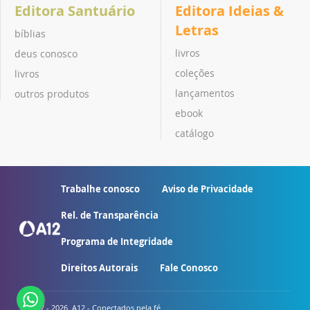
Editora Santuário
Editora Ideias &
Letras
bíblias
livros
deus conosco
coleções
livros
lançamentos
outros produtos
ebook
catálogo
Trabalhe conosco
Aviso de Privacidade
Rel. de Transparência
Programa de Integridade
Direitos Autorais
Fale Conosco
© 2007 - 2026. A12 - Conectados pela fé.