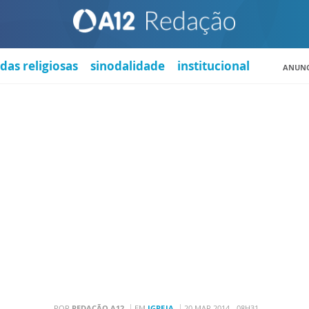
das religiosas
sinodalidade
institucional
ANUNC
POR
REDAÇÃO A12
EM
IGREJA
20 MAR 2014 - 08H31