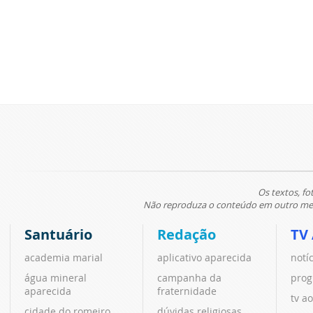
Os textos, fo
Não reproduza o conteúdo em outro meio
Santuário
Redação
TV
academia marial
aplicativo aparecida
notí
água mineral
campanha da
prog
aparecida
fraternidade
tv ao
cidade do romeiro
dúvidas religiosas