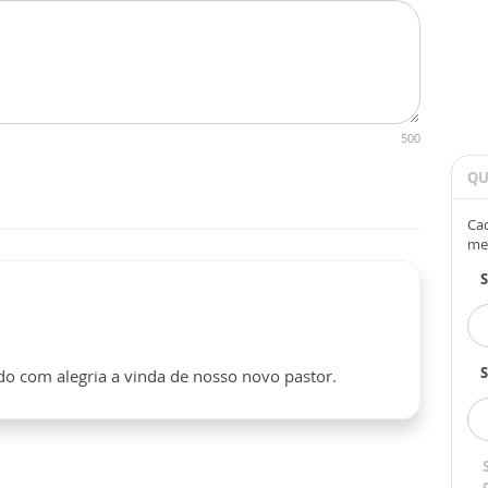
500
QU
Cad
me
S
o com alegria a vinda de nosso novo pastor.