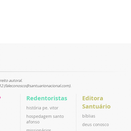
reito autoral.
12 (faleconosco@santuarionacional.com).
P
Redentoristas
Editora
Santuário
história pe. vitor
bíblias
hospedagem santo
afonso
deus conosco
missionários